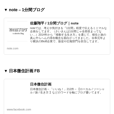
▼ note – 1分間ブログ
佐藤翔平 / 1分間ブログ｜note
noteでは、考えや気付きを『1分間』程度で伝えるミニマルな
企画をしてます。（さいきんは1分間じゃ全然収まってな
い…）2014年から『移動する生き方』を通じて、移住と旅の
真ん中らへんの滞在概念を面白がってきました。令和元年よ
り横浜のBtoB企業で、販促や広報部門を担当してます。
note.com
▼ 日本微住計画 FB
日本微住計画
日本微住計画 – 「いいね！」212件 – 【ローカル / ソーシャ
ル / 旅 / 生き方 】などのワードを軸にブログ書いてます。
www.facebook.com