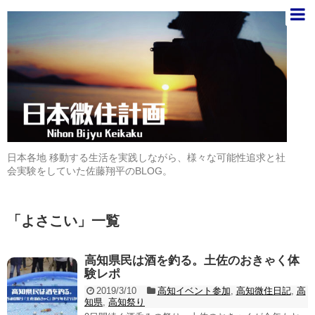
日本各地 移動する生活を実践しながら、様々な可能性追求と社
会実験をしていた佐藤翔平のBLOG。
「
よさこい
」
一覧
高知県民は酒を釣る。土佐のおきゃく体
験レポ
2019/3/10
高知イベント参加
,
高知微住日記
,
高
知県
,
高知祭り