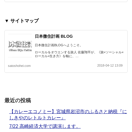
▼ サイトマップ
日本微住計画 BLOG
日本微住計画BLOGへようこそ。
ローカルをオウエンする旅人 佐藤翔平が、《旅×ソーシャル×
ローカル×生き方》を軸に、…
2018-04-12 13:09
satoshohei.com
最近の投稿
【カレーエコノミー】宮城県岩沼市のふるさと納税『に
しきやのレトルトカレー』
7/22 高崎経済大学で講演します。