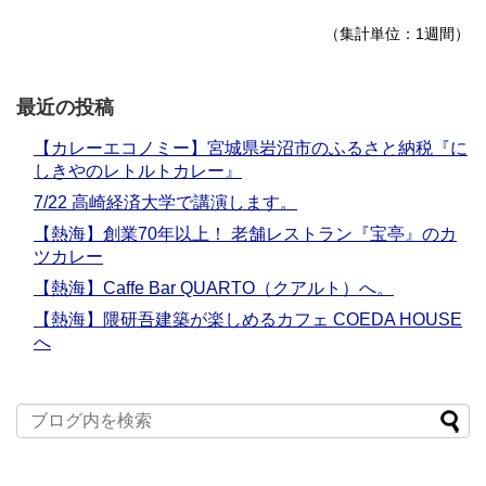
（集計単位：1週間）
最近の投稿
【カレーエコノミー】宮城県岩沼市のふるさと納税『に
しきやのレトルトカレー』
7/22 高崎経済大学で講演します。
【熱海】創業70年以上！ 老舗レストラン『宝亭』のカ
ツカレー
【熱海】Caffe Bar QUARTO（クアルト）へ。
【熱海】隈研吾建築が楽しめるカフェ COEDA HOUSE
へ