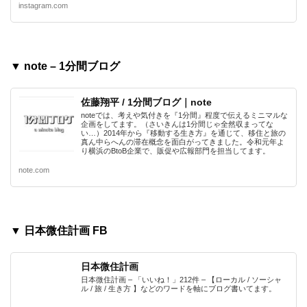
instagram.com
▼ note – 1分間ブログ
佐藤翔平 / 1分間ブログ｜note
noteでは、考えや気付きを『1分間』程度で伝えるミニマルな
企画をしてます。（さいきんは1分間じゃ全然収まってな
い…）2014年から『移動する生き方』を通じて、移住と旅の
真ん中らへんの滞在概念を面白がってきました。令和元年よ
り横浜のBtoB企業で、販促や広報部門を担当してます。
note.com
▼ 日本微住計画 FB
日本微住計画
日本微住計画 – 「いいね！」212件 – 【ローカル / ソーシャ
ル / 旅 / 生き方 】などのワードを軸にブログ書いてます。