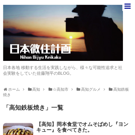
日本各地 移動する生活を実践しながら、様々な可能性追求と社
会実験をしていた佐藤翔平のBLOG。
ホーム
高知
☆高知市
高知グルメ
高知鉄板
焼き
「
高知鉄板焼き
」
一覧
【高知】岡本食堂でオムそばめし『ヨン
キュー』を食べてきた。