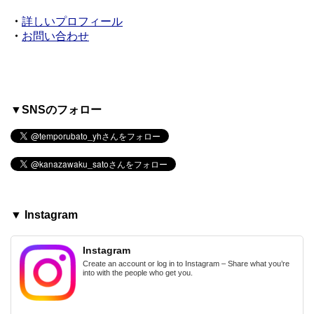
・
詳しいプロフィール
・
お問い合わせ
▼SNSのフォロー
▼ Instagram
Instagram
Create an account or log in to Instagram – Share what you’re
into with the people who get you.