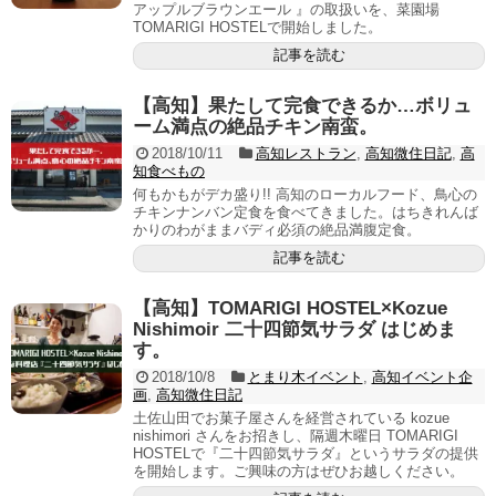
アップルブラウンエール 』の取扱いを、菜園場
TOMARIGI HOSTELで開始しました。
記事を読む
【高知】果たして完食できるか…ボリュ
ーム満点の絶品チキン南蛮。
2018/10/11
高知レストラン
,
高知微住日記
,
高
知食べもの
何もかもがデカ盛り!! 高知のローカルフード、鳥心の
チキンナンバン定食を食べてきました。はちきれんば
かりのわがままバディ必須の絶品満腹定食。
記事を読む
【高知】TOMARIGI HOSTEL×Kozue
Nishimoir 二十四節気サラダ はじめま
す。
2018/10/8
とまり木イベント
,
高知イベント企
画
,
高知微住日記
土佐山田でお菓子屋さんを経営されている kozue
nishimori さんをお招きし、隔週木曜日 TOMARIGI
HOSTELで『二十四節気サラダ』というサラダの提供
を開始します。ご興味の方はぜひお越しください。