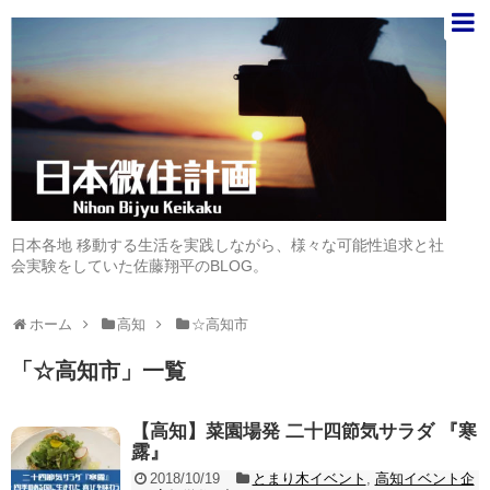
日本各地 移動する生活を実践しながら、様々な可能性追求と社
会実験をしていた佐藤翔平のBLOG。
ホーム
高知
☆高知市
「
☆高知市
」
一覧
【高知】菜園場発 二十四節気サラダ 『寒
露』
2018/10/19
とまり木イベント
,
高知イベント企