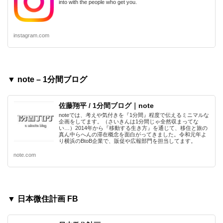
into with the people who get you.
instagram.com
▼ note – 1分間ブログ
佐藤翔平 / 1分間ブログ｜note
noteでは、考えや気付きを『1分間』程度で伝えるミニマルな
企画をしてます。（さいきんは1分間じゃ全然収まってな
い…）2014年から『移動する生き方』を通じて、移住と旅の
真ん中らへんの滞在概念を面白がってきました。令和元年よ
り横浜のBtoB企業で、販促や広報部門を担当してます。
note.com
▼ 日本微住計画 FB