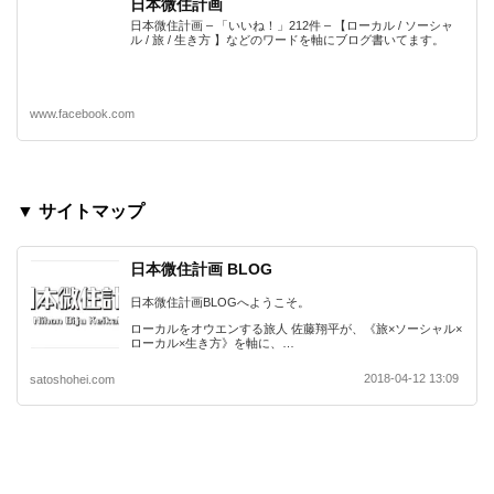
日本微住計画
日本微住計画 – 「いいね！」212件 – 【ローカル / ソーシャ
ル / 旅 / 生き方 】などのワードを軸にブログ書いてます。
www.facebook.com
▼ サイトマップ
日本微住計画 BLOG
日本微住計画BLOGへようこそ。
ローカルをオウエンする旅人 佐藤翔平が、《旅×ソーシャル×
ローカル×生き方》を軸に、…
2018-04-12 13:09
satoshohei.com