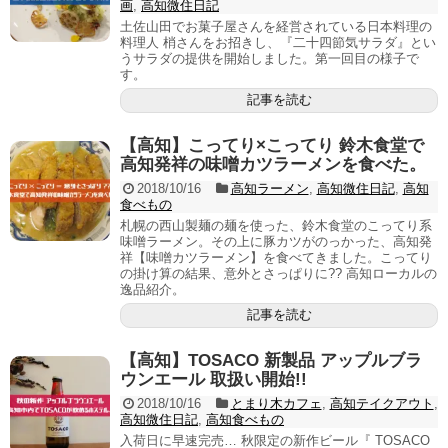
画
,
高知微住日記
土佐山田でお菓子屋さんを経営されている日本料理の
料理人 梢さんをお招きし、『二十四節気サラダ』とい
うサラダの提供を開始しました。第一回目の様子で
す。
記事を読む
【高知】こってり×こってり 鈴木食堂で
高知発祥の味噌カツラーメンを食べた。
2018/10/16
高知ラーメン
,
高知微住日記
,
高知
食べもの
札幌の西山製麺の麺を使った、鈴木食堂のこってり系
味噌ラーメン。その上に豚カツがのっかった、高知発
祥【味噌カツラーメン】を食べてきました。こってり
の掛け算の結果、意外とさっぱりに?? 高知ローカルの
逸品紹介。
記事を読む
【高知】TOSACO 新製品 アップルブラ
ウンエール 取扱い開始!!
2018/10/16
とまり木カフェ
,
高知テイクアウト
,
高知微住日記
,
高知食べもの
入荷日に早速完売… 秋限定の新作ビール『 TOSACO