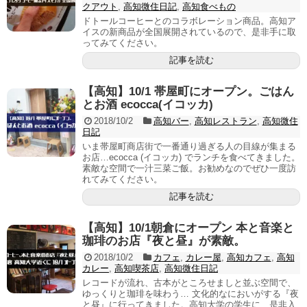
クアウト
,
高知微住日記
,
高知食べもの
ドトールコーヒーとのコラボレーション商品。高知ア
イスの新商品が全国展開されているので、是非手に取
ってみてください。
記事を読む
【高知】10/1 帯屋町にオープン。ごはん
とお酒 ecocca(イコッカ)
2018/10/2
高知バー
,
高知レストラン
,
高知微住
日記
いま帯屋町商店街で一番通り過ぎる人の目線が集まる
お店…ecocca (イコッカ) でランチを食べてきました。
素敵な空間で一汁三菜ご飯。お勧めなのでぜひ一度訪
れてみてください。
記事を読む
【高知】10/1朝倉にオープン 本と音楽と
珈琲のお店『夜と昼』が素敵。
2018/10/2
カフェ
,
カレー屋
,
高知カフェ
,
高知
カレー
,
高知喫茶店
,
高知微住日記
レコードが流れ、古本がところせましと並ぶ空間で、
ゆっくりと珈琲を味わう… 文化的なにおいがする『夜
と昼』に行ってきました。高知大学の学生に、是非入