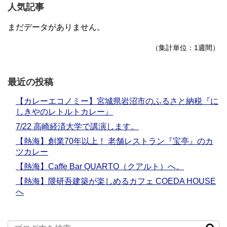
人気記事
まだデータがありません。
（集計単位：1週間）
最近の投稿
【カレーエコノミー】宮城県岩沼市のふるさと納税『に
しきやのレトルトカレー』
7/22 高崎経済大学で講演します。
【熱海】創業70年以上！ 老舗レストラン『宝亭』のカ
ツカレー
【熱海】Caffe Bar QUARTO（クアルト）へ。
【熱海】隈研吾建築が楽しめるカフェ COEDA HOUSE
へ