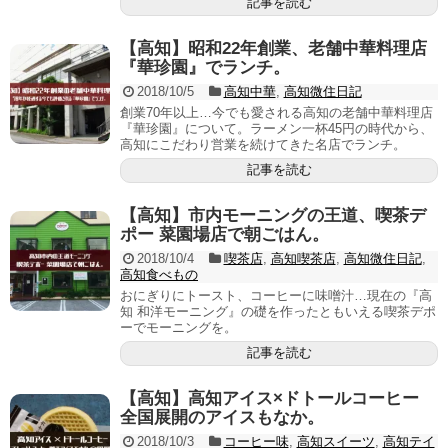
記事を読む
【高知】昭和22年創業、老舗中華料理店
『華珍園』でランチ。
2018/10/5
高知中華
,
高知微住日記
創業70年以上…今でも愛される高知の老舗中華料理店
『華珍園』について。ラーメン一杯45円の時代から、
高知にこだわり営業を続けてきた名店でランチ。
記事を読む
【高知】市内モーニングの王道、喫茶デ
ポー 菜園場店で朝ごはん。
2018/10/4
喫茶店
,
高知喫茶店
,
高知微住日記
,
高知食べもの
おにぎりにトースト、コーヒーに味噌汁…現在の『高
知 和洋モーニング』の礎を作ったともいえる喫茶デポ
ーでモーニングを。
記事を読む
【高知】高知アイス×ドトールコーヒー
全国展開のアイスもなか。
2018/10/3
コーヒー味
,
高知スイーツ
,
高知テイ