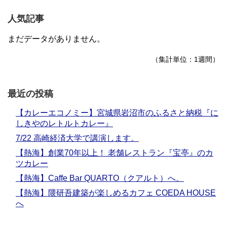
人気記事
まだデータがありません。
（集計単位：1週間）
最近の投稿
【カレーエコノミー】宮城県岩沼市のふるさと納税『に
しきやのレトルトカレー』
7/22 高崎経済大学で講演します。
【熱海】創業70年以上！ 老舗レストラン『宝亭』のカ
ツカレー
【熱海】Caffe Bar QUARTO（クアルト）へ。
【熱海】隈研吾建築が楽しめるカフェ COEDA HOUSE
へ