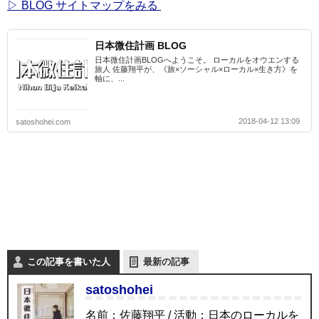
▷ BLOG サイトマップをみる
日本微住計画 BLOG
日本微住計画BLOGへようこそ。 ローカルをオウエンする
旅人 佐藤翔平が、《旅×ソーシャル×ローカル×生き方》を
軸に、...
2018-04-12 13:09
satoshohei.com
この記事を書いた人
最新の記事
satoshohei
名前：佐藤翔平 / 活動：日本のローカルを