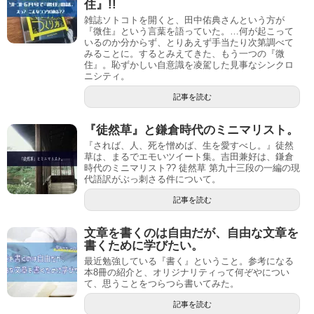
住』!!
雑誌ソトコトを開くと、田中佑典さんという方が
『微住』という言葉を語っていた。…何が起こって
いるのか分からず、とりあえず手当たり次第調べて
みることに。するとみえてきた、もう一つの『微
住』。恥ずかしい自意識を凌駕した見事なシンクロ
ニシティ。
記事を読む
『徒然草』と鎌倉時代のミニマリスト。
『されば、人、死を憎めば、生を愛すべし。』徒然
草は、まるでエモいツイート集。吉田兼好は、鎌倉
時代のミニマリスト?? 徒然草 第九十三段の一編の現
代語訳がぶっ刺さる件について。
記事を読む
文章を書くのは自由だが、自由な文章を
書くために学びたい。
最近勉強している『書く』ということ。参考になる
本8冊の紹介と、オリジナリティって何ぞやについ
て、思うことをつらつら書いてみた。
記事を読む