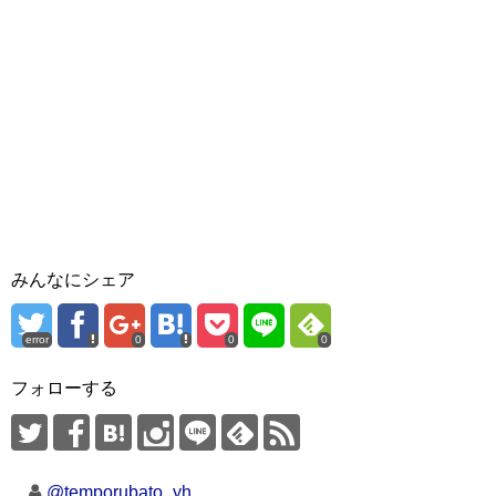
みんなにシェア
error
0
0
0
フォローする
@temporubato_yh