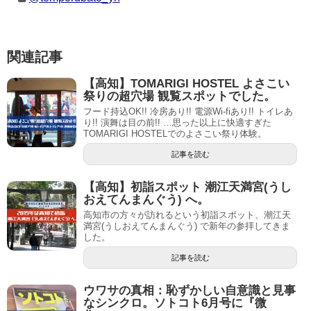
関連記事
【高知】TOMARIGI HOSTEL よさこい
祭りの超穴場 観覧スポットでした。
フード持込OK!! 冷房あり!! 電源Wi-fiあり!! トイレあ
り!! 演舞は目の前!! …思った以上に快適すぎた
TOMARIGI HOSTELでのよさこい祭り体験。
記事を読む
【高知】初詣スポット 潮江天満宮(うし
おえてんまんぐう) へ。
高知市の方々が訪れるという初詣スポット、潮江天
満宮(うしおえてんまんぐう) で新年の参拝してきま
した。
記事を読む
ウワサの真相：恥ずかしい自意識と見事
なシンクロ。ソトコト6月号に『微