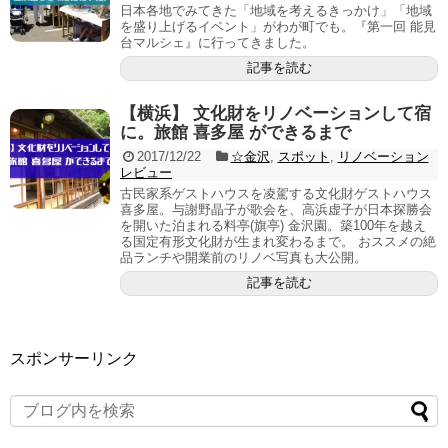
日本各地でみてきた「地域を考えるきっかけ」「地域
を盛り上げるイベント」がわが町でも。『第一回 能見
台マルシェ』に行ってきました。
記事を読む
【横浜】 文化財をリノベーションして宿
に。旅館 喜多屋 ができるまで
2017/12/22
☆金沢
,
スポット
,
リノベーション
レビュー
古民家系ゲストハウスを凌駕する文化財ゲストハウス
喜多屋。与謝野晶子が歌会を、高浜虚子が日本探勝会
を開いた泊まれる料亭(旗亭) 金沢園。築100年を越え
る国定有形文化財が生まれ変わるまで。 おススメの絶
品ランチや開業前のリノベ写真も大公開。
記事を読む
スポンサーリンク