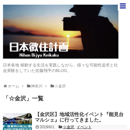
日本各地 移動する生活を実践しながら、様々な可能性追求と社
会実験をしていた佐藤翔平のBLOG。
ホーム
神奈川
☆金沢
「
☆金沢
」
一覧
【金沢区】地域活性化イベント『能見台
マルシェ』に行ってきました。
2019/6/1
☆金沢
,
イベント