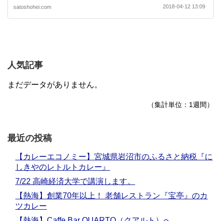
2018-04-12 13:09
satoshohei.com
人気記事
まだデータがありません。
（集計単位：1週間）
最近の投稿
【カレーエコノミー】宮城県岩沼市のふるさと納税『に
しきやのレトルトカレー』
7/22 高崎経済大学で講演します。
【熱海】創業70年以上！ 老舗レストラン『宝亭』のカ
ツカレー
【熱海】Caffe Bar QUARTO（クアルト）へ。