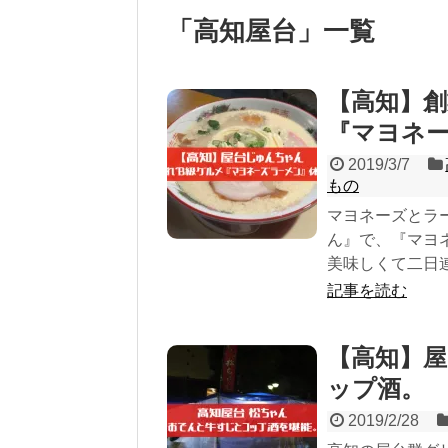
「
高知屋台
」
一覧
【高知】創
『マヨネ
2019/3/7
もの
マヨネーズとラー
ん』で、『マヨ
美味しくて二日
記事を読む
【高知】屋
ップ酒。
2019/2/28