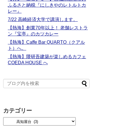
ふるさと納税『にしきやのレトルトカ
レー』
7/22 高崎経済大学で講演します。
【熱海】創業70年以上！ 老舗レストラ
ン『宝亭』のカツカレー
【熱海】Caffe Bar QUARTO（クアル
ト）へ。
【熱海】隈研吾建築が楽しめるカフェ
COEDA HOUSE へ
カテゴリー