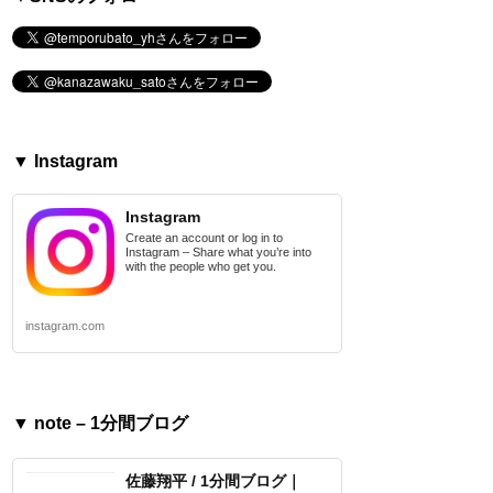
▼ Instagram
Instagram
Create an account or log in to
Instagram – Share what you’re into
with the people who get you.
instagram.com
▼ note – 1分間ブログ
佐藤翔平 / 1分間ブログ｜