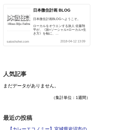
日本微住計画 BLOG
日本微住計画BLOGへようこそ。
ローカルをオウエンする旅人 佐藤翔
平が、《旅×ソーシャル×ローカル×生
き方》を軸に、…
2018-04-12 13:09
satoshohei.com
人気記事
まだデータがありません。
（集計単位：1週間）
最近の投稿
【カレーエコノミー】宮城県岩沼市の