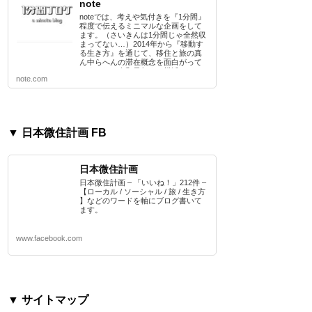
note
noteでは、考えや気付きを『1分間』
程度で伝えるミニマルな企画をして
ます。（さいきんは1分間じゃ全然収
まってない…）2014年から『移動す
る生き方』を通じて、移住と旅の真
ん中らへんの滞在概念を面白がって
きました。令和元年より横浜のBtoB
note.com
企業で、販促や広報部門を担当して
ます。
▼ 日本微住計画 FB
日本微住計画
日本微住計画 – 「いいね！」212件 –
【ローカル / ソーシャル / 旅 / 生き方
】などのワードを軸にブログ書いて
ます。
www.facebook.com
▼ サイトマップ