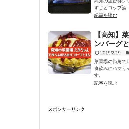
高知の屋台群グ
すじとコップ酒
記事を読む
【高知】菜
ンバーグ
2019/2/19
菜園場の街角で
食飲みにハマりそ
す。
記事を読む
スポンサーリンク