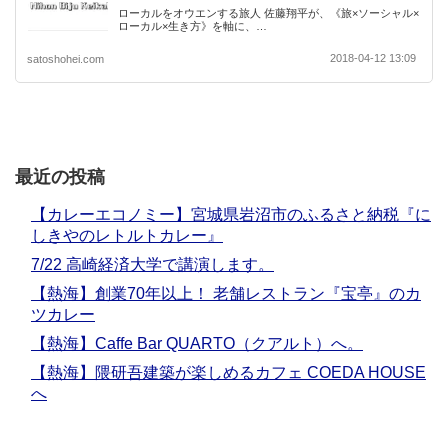
ローカルをオウエンする旅人 佐藤翔平が、《旅×ソーシャル×
ローカル×生き方》を軸に、…
2018-04-12 13:09
satoshohei.com
最近の投稿
【カレーエコノミー】宮城県岩沼市のふるさと納税『に
しきやのレトルトカレー』
7/22 高崎経済大学で講演します。
【熱海】創業70年以上！ 老舗レストラン『宝亭』のカ
ツカレー
【熱海】Caffe Bar QUARTO（クアルト）へ。
【熱海】隈研吾建築が楽しめるカフェ COEDA HOUSE
へ