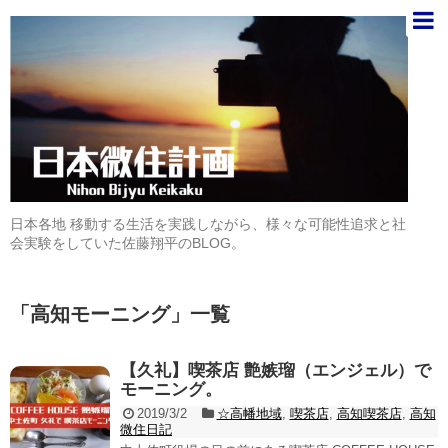
日本各地 移動する生活を実践しながら、様々な可能性追求と社
会実験をしていた佐藤翔平のBLOG。
「
高知モーニング
」
一覧
【久礼】喫茶店 艶嫉瑠（エンジェル）で
モーニング。
2019/3/2
☆高幡地域
,
喫茶店
,
高知喫茶店
,
高知
微住日記