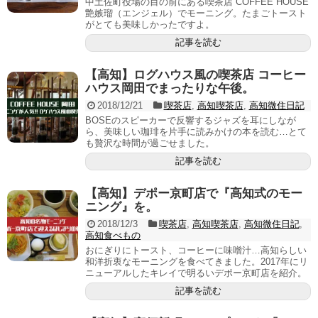
中土佐町役場の目の前にある喫茶店 COFFEE HOUSE
艶嫉瑠（エンジェル）でモーニング。たまごトースト
がとても美味しかったですよ。
記事を読む
【高知】ログハウス風の喫茶店 コーヒー
ハウス岡田でまったりな午後。
2018/12/21
喫茶店
,
高知喫茶店
,
高知微住日記
BOSEのスピーカーで反響するジャズを耳にしなが
ら、美味しい珈琲を片手に読みかけの本を読む…とて
も贅沢な時間が過ごせました。
記事を読む
【高知】デポー京町店で『高知式のモー
ニング』を。
2018/12/3
喫茶店
,
高知喫茶店
,
高知微住日記
,
高知食べもの
おにぎりにトースト、コーヒーに味噌汁…高知らしい
和洋折衷なモーニングを食べてきました。2017年にリ
ニューアルしたキレイで明るいデポー京町店を紹介。
記事を読む