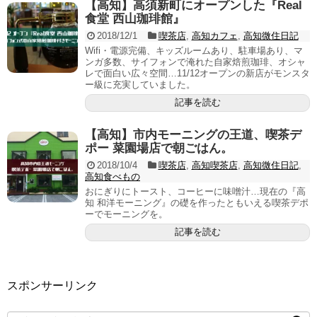
【高知】高須新町にオープンした『Real
食堂 西山珈琲館』
2018/12/1
喫茶店
,
高知カフェ
,
高知微住日記
Wifi・電源完備、キッズルームあり、駐車場あり、マ
ンガ多数、サイフォンで淹れた自家焙煎珈琲、オシャ
レで面白い広々空間…11/12オープンの新店がモンスタ
ー級に充実していました。
記事を読む
【高知】市内モーニングの王道、喫茶デ
ポー 菜園場店で朝ごはん。
2018/10/4
喫茶店
,
高知喫茶店
,
高知微住日記
,
高知食べもの
おにぎりにトースト、コーヒーに味噌汁…現在の『高
知 和洋モーニング』の礎を作ったともいえる喫茶デポ
ーでモーニングを。
記事を読む
スポンサーリンク