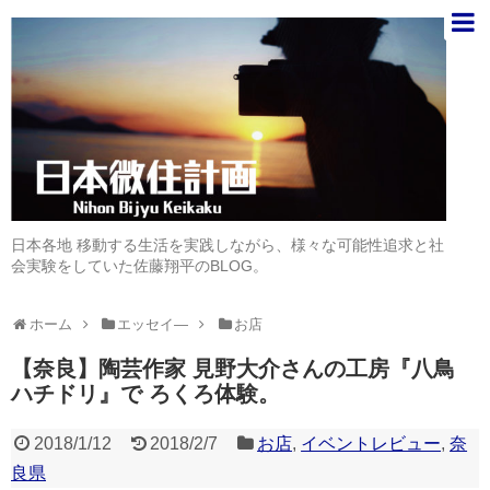
日本各地 移動する生活を実践しながら、様々な可能性追求と社
会実験をしていた佐藤翔平のBLOG。
ホーム
エッセイ―
お店
【奈良】陶芸作家 見野大介さんの工房『八鳥
ハチドリ』で ろくろ体験。
2018/1/12
2018/2/7
お店
,
イベントレビュー
,
奈
良県