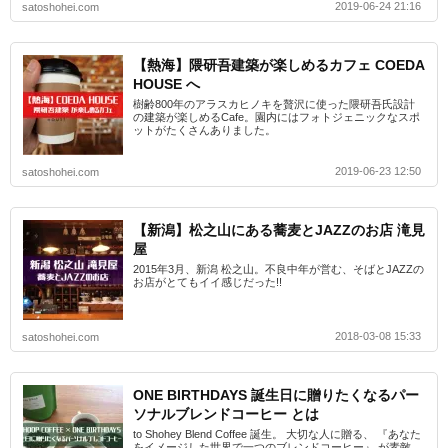
2019-06-24 21:16
satoshohei.com
【熱海】隈研吾建築が楽しめるカフェ COEDA
HOUSE へ
樹齢800年のアラスカヒノキを贅沢に使った隈研吾氏設計
の建築が楽しめるCafe。園内にはフォトジェニックなスポ
ットがたくさんありました。
2019-06-23 12:50
satoshohei.com
【新潟】松之山にある蕎麦とJAZZのお店 滝見
屋
2015年3月、新潟 松之山。不良中年が営む、そばとJAZZの
お店がとてもイイ感じだった!!
2018-03-08 15:33
satoshohei.com
ONE BIRTHDAYS 誕生日に贈りたくなるパー
ソナルブレンドコーヒー とは
to Shohey Blend Coffee 誕生。 大切な人に贈る、 『あなた
をイメージした世界で一つのブレンドコーヒー』 が素敵。