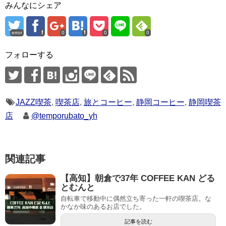
みんなにシェア
error
0
0
0
フォローする
JAZZ喫茶
,
喫茶店
,
旅とコーヒー
,
静岡コーヒー
,
静岡喫茶
店
@temporubato_yh
関連記事
【高知】朝倉で37年 COFFEE KAN どる
とむんと
自転車で移動中に偶然立ち寄った一軒の喫茶店。な
かなか味のあるお店でした。
記事を読む