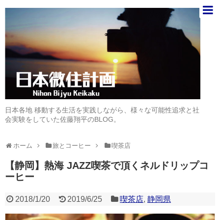
日本各地 移動する生活を実践しながら、様々な可能性追求と社
会実験をしていた佐藤翔平のBLOG。
ホーム
旅とコーヒー
喫茶店
【静岡】熱海 JAZZ喫茶で頂くネルドリップコ
ーヒー
2018/1/20
2019/6/25
喫茶店
,
静岡県