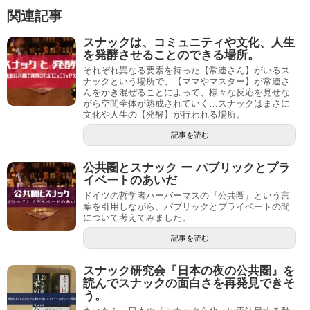
関連記事
スナックは、コミュニティや文化、人生
を発酵させることのできる場所。
それぞれ異なる要素を持った【常連さん】がいるス
ナックという場所で、【ママやマスター】が常連さ
んをかき混ぜることによって、様々な反応を見せな
がら空間全体が熟成されていく…スナックはまさに
文化や人生の【発酵】が行われる場所。
記事を読む
公共圏とスナック ー パブリックとプラ
イベートのあいだ
ドイツの哲学者ハーバーマスの『公共圏』という言
葉を引用しながら、パブリックとプライベートの間
について考えてみました。
記事を読む
スナック研究会『日本の夜の公共圏』を
読んでスナックの面白さを再発見できそ
う。