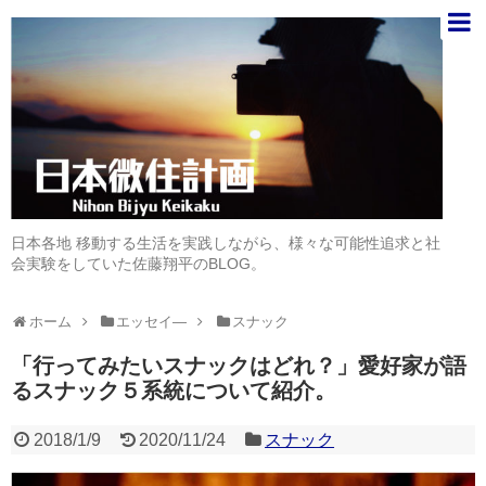
日本各地 移動する生活を実践しながら、様々な可能性追求と社
会実験をしていた佐藤翔平のBLOG。
ホーム
エッセイ―
スナック
「行ってみたいスナックはどれ？」愛好家が語
るスナック５系統について紹介。
2018/1/9
2020/11/24
スナック