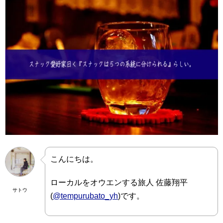
こんにちは。
ローカルをオウエンする旅人 佐藤翔平
サトウ
(
@tempurubato_yh
)です。