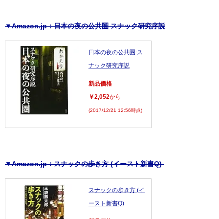
▼Amazon.jp：日本の夜の公共圏 スナック研究序説
日本の夜の公共圏:ス
ナック研究序説
新品価格
￥2,052
から
(2017/12/21 12:56時点)
▼Amazon.jp：
スナックの歩き方 (イースト新書Q)
スナックの歩き方 (イ
ースト新書Q)