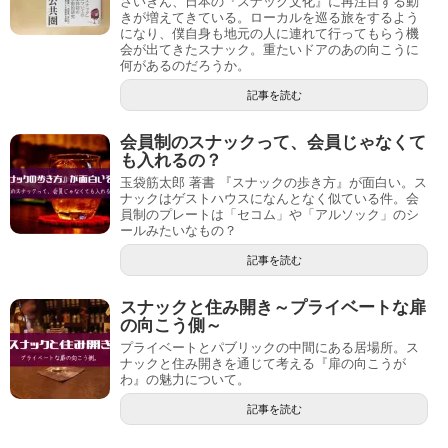
さいきん、日本の『スナック文化』に再注目する動
きが増えてきている。ローカルを巡る旅をするよう
になり、僕自身も地元の人に連れて行ってもらう機
会が出てきたスナック。重たいドアのあの向こうに
何があるのだろうか。
記事を読む
会員制のスナックって、会員じゃなくて
も入れるの？
玉袋筋太郎 著書 『スナックの歩き方』が面白い。ス
ナックはゲストハウスになんとなく似ている件。会
員制のプレートは「セコム」や「アルソック」のシ
ールみたいなもの？
記事を読む
スナックと住み開き～プライベートな扉
の向こう側～
プライベートとパブリックの中間にある居場所。ス
ナックと住み開きを通じて考える『扉の向こうが
わ』の魅力について。
記事を読む