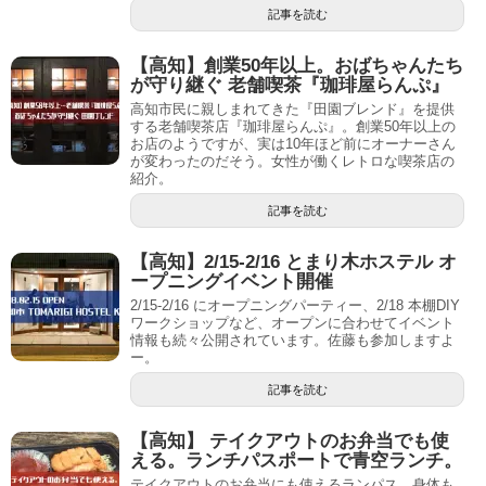
記事を読む
【高知】創業50年以上。おばちゃんたち
が守り継ぐ 老舗喫茶『珈琲屋らんぷ』
高知市民に親しまれてきた『田園ブレンド』を提供
する老舗喫茶店『珈琲屋らんぷ』。創業50年以上の
お店のようですが、実は10年ほど前にオーナーさん
が変わったのだそう。女性が働くレトロな喫茶店の
紹介。
記事を読む
【高知】2/15-2/16 とまり木ホステル オ
ープニングイベント開催
2/15-2/16 にオープニングパーティー、2/18 本棚DIY
ワークショップなど、オープンに合わせてイベント
情報も続々公開されています。佐藤も参加しますよ
ー。
記事を読む
【高知】 テイクアウトのお弁当でも使
える。ランチパスポートで青空ランチ。
テイクアウトのお弁当にも使えるランパス。身体も