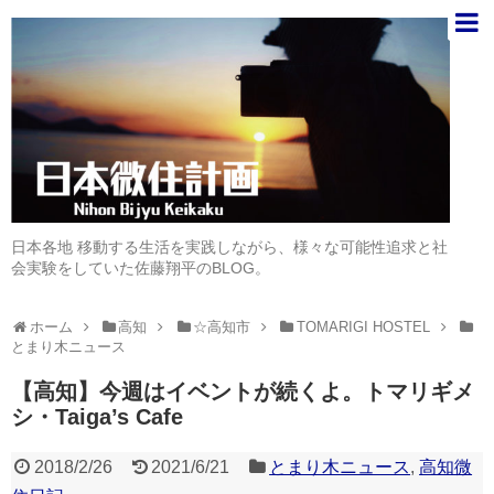
日本各地 移動する生活を実践しながら、様々な可能性追求と社
会実験をしていた佐藤翔平のBLOG。
ホーム
高知
☆高知市
TOMARIGI HOSTEL
とまり木ニュース
【高知】今週はイベントが続くよ。トマリギメ
シ・Taiga’s Cafe
2018/2/26
2021/6/21
とまり木ニュース
,
高知微