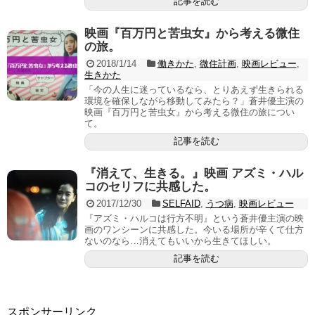
記事を読む
映画『百万円と苦虫女』から考える微住
の旅。
2018/1/14
働きかた
,
微住計画
,
映画レビュー
,
生きかた
「今の人生に迷っているなら、とりあえず生きられる
環境を確保しながら移動してみたら？」蒼井優主演の
映画『百万円と苦虫女』から考える微住の旅につい
て。
記事を読む
『消えて、生きる。』映画 アズミ・ハル
コのセリフに共感した。
2017/12/30
SELFAID
,
うつ病
,
映画レビュー
『アズミ・ハルコは行方不明』という蒼井優主演の映
画のワンシーンに共感した。今いる場所が辛くて仕方
ないのなら…消えてもいいから生きてほしい。
記事を読む
スポンサーリンク