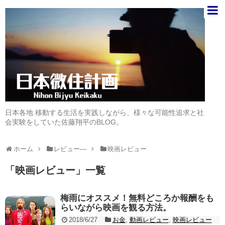
日本各地 移動する生活を実践しながら、様々な可能性追求と社
会実験をしていた佐藤翔平のBLOG。
ホーム
レビュー―
映画レビュー
「
映画レビュー
」
一覧
梅雨にオススメ！無料どころか報酬をも
らいながら映画を観る方法。
2018/6/27
お金
,
動画レビュー
,
映画レビュー