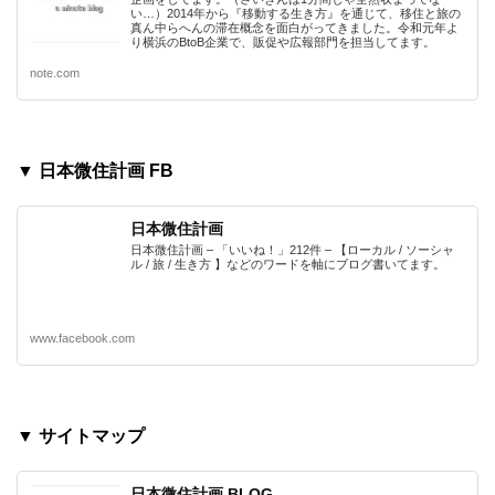
い…）2014年から『移動する生き方』を通じて、移住と旅の
真ん中らへんの滞在概念を面白がってきました。令和元年よ
り横浜のBtoB企業で、販促や広報部門を担当してます。
note.com
▼ 日本微住計画 FB
日本微住計画
日本微住計画 – 「いいね！」212件 – 【ローカル / ソーシャ
ル / 旅 / 生き方 】などのワードを軸にブログ書いてます。
www.facebook.com
▼ サイトマップ
日本微住計画 BLOG