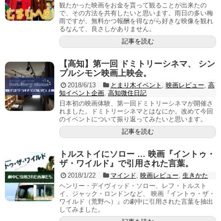
観たかった映画をお金を貰って観ることが出来たの
で、その方法を共有したいと思います。雨日の多い梅
雨ですが、無料かつ報酬を得ながら好きな映像を観れ
るなんて、良さしかありません。
記事を読む
【高知】第一回 ドミトリーシネマ、 シン
プルシモン映画上映会。
2018/6/13
とまり木イベント
,
映画レビュー
,
高
知イベント企画
,
高知微住日記
日本初の映画体験、第一回ドミトリーシネマが開催さ
れました。ドミトリーシネマとはなにか。改めて今回
のイベントについて振り返ってみたいと思います。
記事を読む
トルストイにソロー … 映画『イントゥ・
ザ・ワイルド』で引用された言葉。
2018/1/22
マインド
,
映画レビュー
,
生きかた
ヘンリー・デイヴィッド・ソロー、レフ・トルスト
イ、ジャック・ロンドンなど、 映画『イントゥ・ザ・
ワイルド（荒野へ）』の劇中に引用された言葉を抽出
してみました。