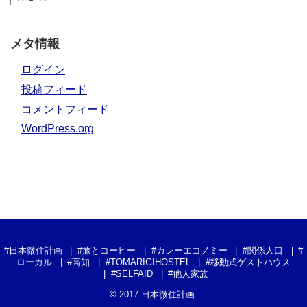
メタ情報
ログイン
投稿フィード
コメントフィード
WordPress.org
#日本微住計画
#旅とコーヒー
#カレーエコノミー
#関係人口
#
ローカル
#高知
#TOMARIGIHOSTEL
#移動式ゲストハウス
#SELFAID
#他人家族
© 2017
日本微住計画
.