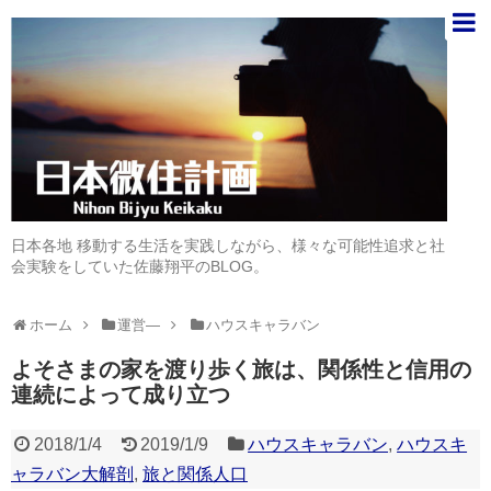
日本各地 移動する生活を実践しながら、様々な可能性追求と社
会実験をしていた佐藤翔平のBLOG。
ホーム
運営―
ハウスキャラバン
よそさまの家を渡り歩く旅は、関係性と信用の
連続によって成り立つ
2018/1/4
2019/1/9
ハウスキャラバン
,
ハウスキ
ャラバン大解剖
,
旅と関係人口