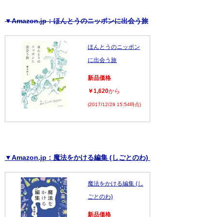
▼Amazon.jp：ほんとうのニッポンに出会う旅
ほんとうのニッポン
に出会う旅
新品価格
￥1,620
から
(2017/12/29 15:54時点)
▼Amazon.jp：魔法をかける編集 (しごとのわ)
魔法をかける編集 (し
ごとのわ)
新品価格