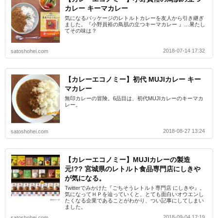
カレー キーマカレー
気になるパッケージのレトルトカレーを友人から引き継ぎ
ました。『小野員裕の鳥肌の立つキーマカレー 』…果たし
てその味は？
2018-07-14 17:32
satoshohei.com
【カレーエコノミー】初代 MUJIカレー キー
マカレー
無印カレーの冒険。6品目は、初代MUJIカレーのキーマカ
レー。
2018-08-27 13:24
satoshohei.com
【カレーエコノミー】MUJIカレーの製造
元!?? 宮城県のレトルト食品専門店にしきや
が気になる。
Twitterでみかけた『ごちそうレトルト専門店 にしきや』。
気になってＨＰを辿っていくと、とても面白いオウエンし
たくなる企業であることがわかり、つい記事にしてしまい
ました。
2018-09-04 17:19
satoshohei.com