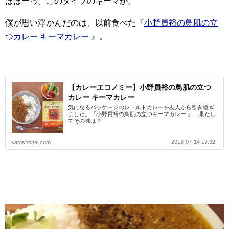
ほほーっ。このタイプのキーマか。
僕が思い浮かんだのは、以前食べた『
小野員裕の鳥肌の立
つカレー キーマカレー
』。
【カレーエコノミー】小野員裕の鳥肌の立つ
カレー キーマカレー
気になるパッケージのレトルトカレーを友人から引き継ぎ
ました。『小野員裕の鳥肌の立つキーマカレー 』…果たし
てその味は？
2018-07-14 17:32
satoshohei.com