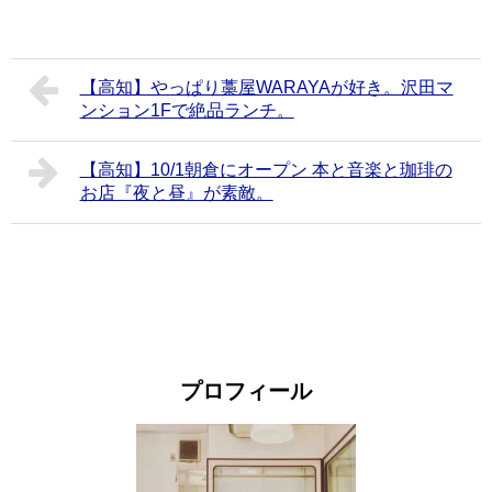
【高知】やっぱり藁屋WARAYAが好き。沢田マ
ンション1Fで絶品ランチ。
【高知】10/1朝倉にオープン 本と音楽と珈琲の
お店『夜と昼』が素敵。
プロフィール