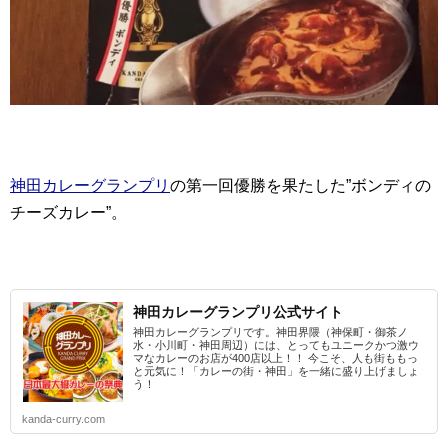
神田カレーグランプリ
の第一回優勝を果たした”ボンディの
チーズカレー”。
神田カレーグランプリ公式サイト
神田カレーグランプリです。神田界隈（神保町・御茶ノ
水・小川町・神田周辺）には、とってもユニークかつ激ウ
マなカレーのお店が400店以上！！ 今こそ、人も街ももっ
と元気に！「カレーの街・神田」を一緒に盛り上げましょ
う！
kanda-curry.com