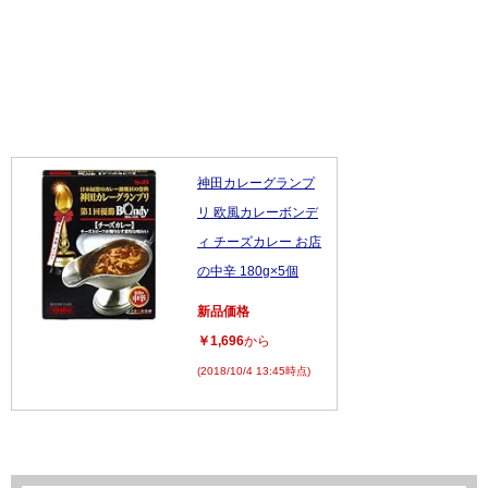
神田カレーグランプ
リ 欧風カレーボンデ
ィ チーズカレー お店
の中辛 180g×5個
新品価格
￥1,696
から
(2018/10/4 13:45時点)