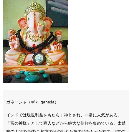
ガネーシャ（गणेश, gaṇeśa）
インドでは現世利益をもたらす神とされ、非常に人気がある。
「富の神様」として商人などから絶大な信仰を集めている。太鼓
腹の人間の身体に 片方の牙の折れた象の頭をもった神で、4本の