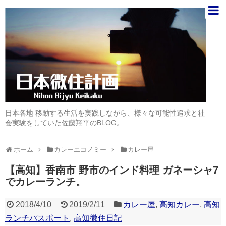
日本各地 移動する生活を実践しながら、様々な可能性追求と社
会実験をしていた佐藤翔平のBLOG。
ホーム
カレーエコノミー
カレー屋
【高知】香南市 野市のインド料理 ガネーシャ7
でカレーランチ。
2018/4/10
2019/2/11
カレー屋
,
高知カレー
,
高知
ランチパスポート
,
高知微住日記