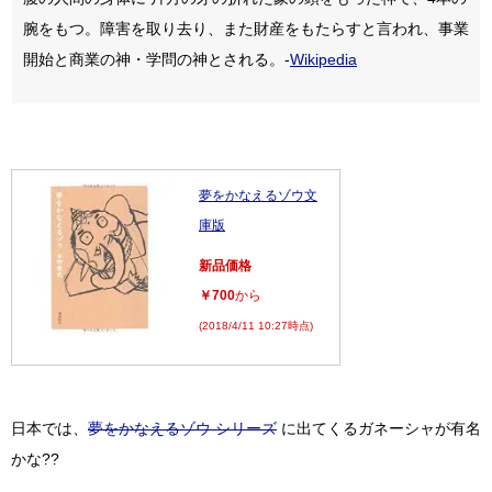
腕をもつ。障害を取り去り、また財産をもたらすと言われ、事業
開始と商業の神・学問の神とされる。-
Wikipedia
夢をかなえるゾウ文
庫版
新品価格
￥700
から
(2018/4/11 10:27時点)
日本では、
夢をかなえるゾウ シリーズ
に出てくるガネーシャが有名
かな??