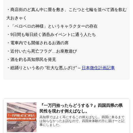
・商店街のど真ん中に畳を敷き、こたつと七輪を並べて酒を飲む
大おきゃく
・「ベロベロの神様」というキャラクターの存在
・9日間も毎日続く酒呑みイベントに通う人たち
・電車内でも開催されるお酒の席
・近付いたら死亡フラグ…お座敷遊び
・酒を釣る高知県民を発見
・総踊りという名の “壮大な悪ふざけ” –
日本微住計画記事
『一万円拾ったらどうする？』四国四県の県
民性を現わす例えばなし。
高知県ではよく耳にするこの例えばなし。四国に来るまで
は知らなかったお話なので、四国未体験の方に届けーと記
事にしました。