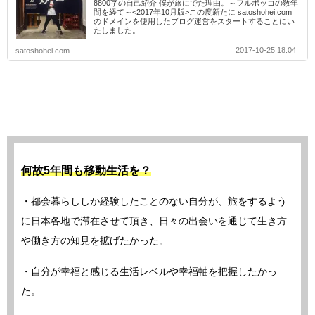
8800字の自己紹介 僕が旅にでた理由。～フルボッコの数年
間を経て～<2017年10月版>この度新たに satoshohei.com
のドメインを使用したブログ運営をスタートすることにい
たしました。
2017-10-25 18:04
satoshohei.com
何故5年間も移動生活を？
・都会暮らししか経験したことのない自分が、旅をするよう
に日本各地で滞在させて頂き、日々の出会いを通じて生き方
や働き方の知見を拡げたかった。
・自分が幸福と感じる生活レベルや幸福軸を把握したかっ
た。