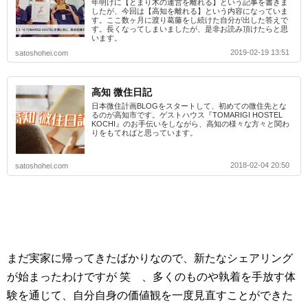
年明けに【とまり木の運営を離れる】という記事を書きま
したが、今回は【高知を離れる】という内容になっていま
す。ここ数ヶ月に渡り葛藤をし続けた自分が出した答えで
す。長くなってしまいましたが、是非お読み頂けたらと思
います。
2019-02-19 13:51
satoshohei.com
高知 微住日記
日本微住計画BLOGをスタートして、初めての微住先とな
るのが高知市です。ゲストハウス『TOMARIGI HOSTEL
KOCHI』のお手伝いをしながら、高知の様々な方々と関わ
りをもてればと思っています。
2018-02-04 20:50
satoshohei.com
まだ実家に帰ってきたばかりなので、新たなシェアリング
が始まったわけですが 笑 、多くのものや執着を手放す体
験を通じて、自分自身の価値観を一度見直すことができた