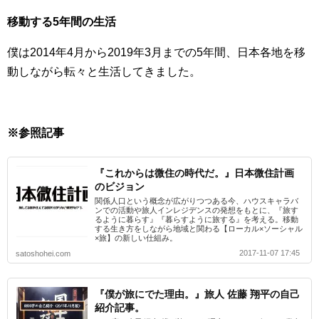
移動する5年間の生活
僕は2014年4月から2019年3月までの5年間、日本各地を移
動しながら転々と生活してきました。
※参照記事
『これからは微住の時代だ。』日本微住計画
のビジョン
関係人口という概念が広がりつつある今、ハウスキャラバ
ンでの活動や旅人インレジデンスの発想をもとに、『旅す
るように暮らす』『暮らすように旅する』を考える。移動
する生き方をしながら地域と関わる【ローカル×ソーシャル
×旅】の新しい仕組み。
2017-11-07 17:45
satoshohei.com
『僕が旅にでた理由。』旅人 佐藤 翔平の自己
紹介記事。