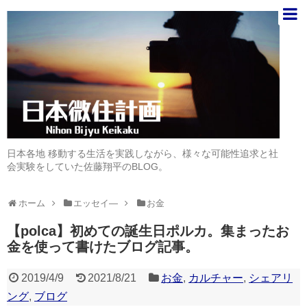
日本各地 移動する生活を実践しながら、様々な可能性追求と社
会実験をしていた佐藤翔平のBLOG。
ホーム
エッセイ―
お金
【polca】初めての誕生日ポルカ。集まったお
金を使って書けたブログ記事。
2019/4/9
2021/8/21
お金
,
カルチャー
,
シェアリ
ング
,
ブログ