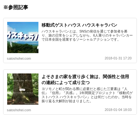
※参照記事
移動式ゲストハウス ハウスキャラバン
ハウスキャラバンとは、SNSの発信を通じて参加者を募
り、旅の日常をシェアしながら、6人乗りのキャラバンカー
で日本全国を巡業するソーシャルアクションです。
2018-01-31 17:20
satoshohei.com
よそさまの家を渡り歩く旅は、関係性と信用
の連続によって成り立つ
ヨソモノと町が関わる際に必要だと感じた三要素は『人
伝』『信用』『共感』。1年間限定プロジェクト『移動式ゲ
ストハウス ハウスキャラバン』とは何だったのか。当時を
振り返る大解剖が始まりました。
2018-01-04 18:03
satoshohei.com